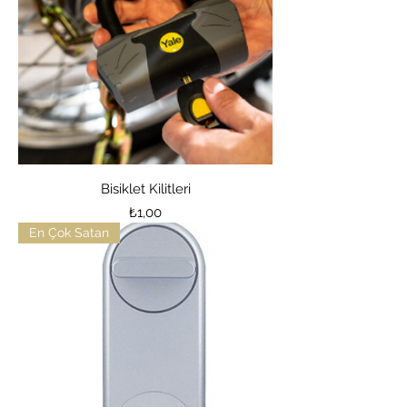
Bisiklet Kilitleri
Price
₺1,00
En Çok Satan