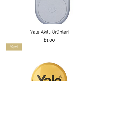
Yale Akıllı Ürünleri
Price
₺1,00
Yeni