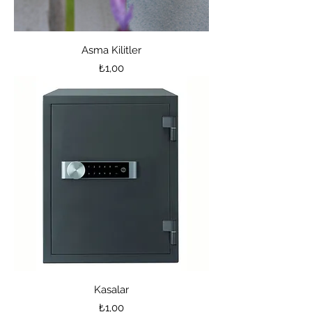
Asma Kilitler
Price
₺1,00
Kasalar
Price
₺1,00